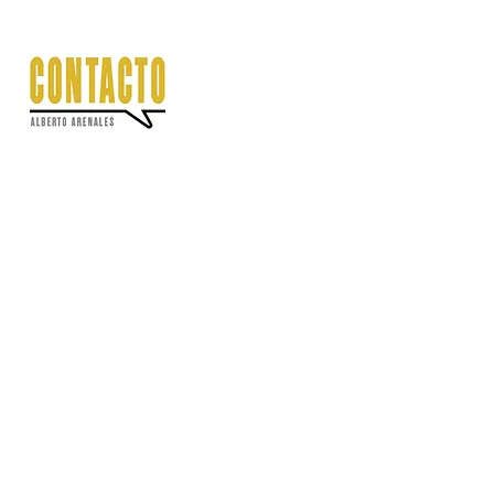
+34 658 13 27 03
Llámame
o escribirme
por mail o por Whatsapp.
Te atenderé con mucho gusto.